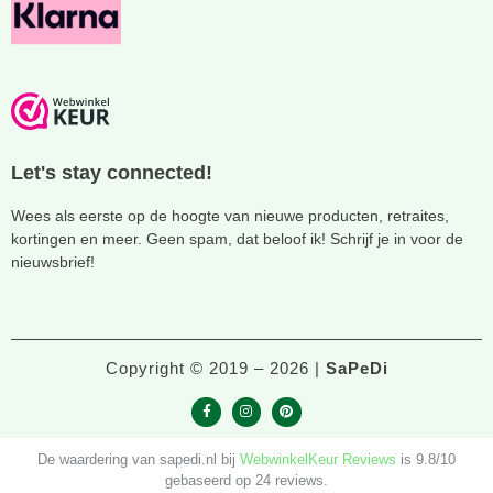
Let's stay connected!
Wees als eerste op de hoogte van nieuwe producten, retraites,
kortingen en meer. Geen spam, dat beloof ik! Schrijf je in voor de
nieuwsbrief!
Copyright © 2019 – 2026 |
SaPeDi
F
I
P
a
n
i
c
s
n
De waardering van sapedi.nl bij
WebwinkelKeur Reviews
is 9.8/10
e
t
t
b
a
e
gebaseerd op 24 reviews.
o
g
r