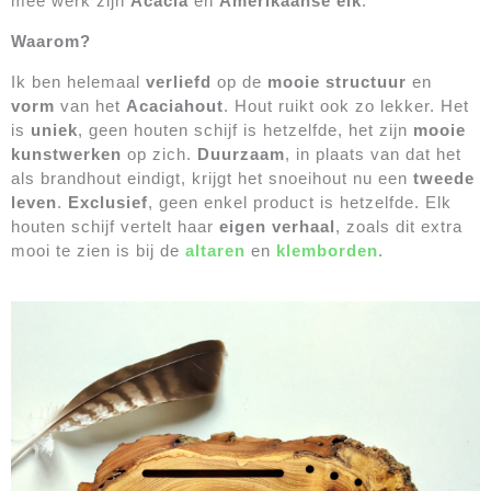
mee werk zijn
Acacia
en
Amerikaanse eik
.
Waarom?
Ik ben helemaal
verliefd
op de
mooie structuur
en
vorm
van het
Acaciahout
. Hout ruikt ook zo lekker. Het
is
uniek
, geen houten schijf is hetzelfde, het zijn
mooie
kunstwerken
op zich.
Duurzaam
, in plaats van dat het
als brandhout eindigt, krijgt het snoeihout nu een
tweede
leven
.
Exclusief
, geen enkel product is hetzelfde. Elk
houten schijf vertelt haar
eigen verhaal
, zoals dit extra
mooi te zien is bij de
altaren
en
klemborden
.