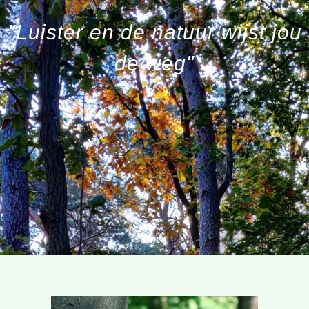
"Luister en de natuur wijst jou
de weg"