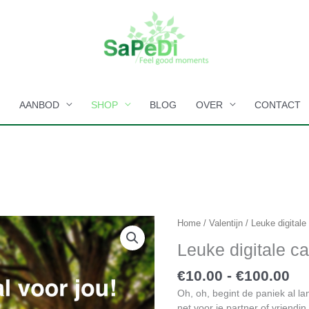
E
AANBOD
SHOP
BLOG
OVER
CONTACT
Pr
Leuke
Home
/
Valentijn
/ Leuke digital
€1
digitale
Leuke digitale 
tot
cadeaubon
€1
aantal
€
10.00
-
€
100.00
Oh, oh, begint de paniek al l
net voor je partner of vriend