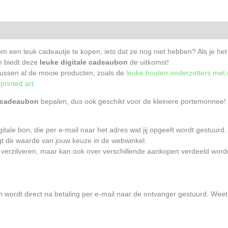
informatie
Beoordelingen (0)
g om een leuk cadeautje te kopen, iets dat ze nog niet hebben? Als je het 
an biedt deze
leuke digitale cadeaubon
de uitkomst!
tussen al de mooie producten, zoals de
leuke houten onderzetters met
rinted art.
cadeaubon
bepalen, dus ook geschikt voor de kleinere portemonnee!
tale bon, die per e-mail naar het adres wat jij opgeeft wordt gestuurd.
t de waarde van jouw keuze in de webwinkel.
e verzilveren, maar kan ook over verschillende aankopen verdeeld wor
ordt direct na betaling per e-mail naar de ontvanger gestuurd. Weet je