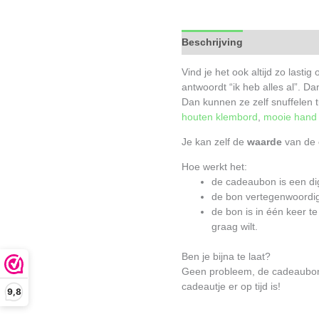
Beschrijving
Aanvullende 
Vind je het ook altijd zo lasti
antwoordt “ik heb alles al”. D
Dan kunnen ze zelf snuffelen 
houten klembord
,
mooie hand p
Je kan zelf de
waarde
van de
Hoe werkt het:
de cadeaubon is een digi
de bon vertegenwoordig
de bon is in één keer t
graag wilt.
Ben je bijna te laat?
Geen probleem, de cadeaubon w
cadeautje er op tijd is!
9,8