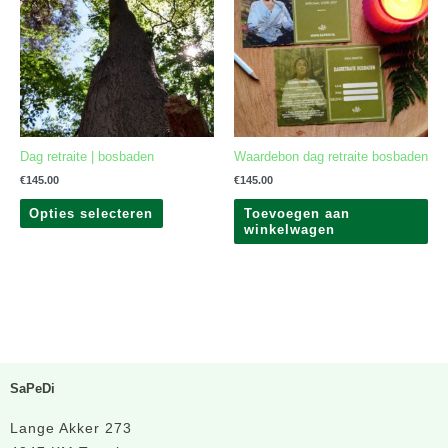
meerdere
variaties.
Deze
optie
kan
gekozen
worden
op
Dag retraite | bosbaden
Waardebon dag retraite bosbaden
de
productpagina
€
145.00
€
145.00
Opties selecteren
Toevoegen aan
winkelwagen
SaPeDi
Lange Akker 273