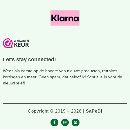
Let's stay connected!
Wees als eerste op de hoogte van nieuwe producten, retraites,
kortingen en meer. Geen spam, dat beloof ik! Schrijf je in voor de
nieuwsbrief!
Copyright © 2019 – 2026 |
SaPeDi
F
I
P
a
n
i