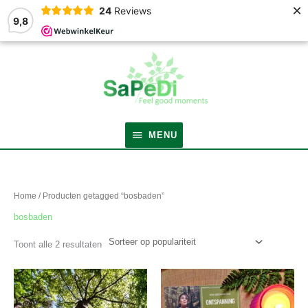
×
24
Reviews
9,8
MENU
MENU
Gesorteerd
op
populariteit
Home
/ Producten getagged “bosbaden”
bosbaden
Toont alle 2 resultaten
Dit
product
heeft