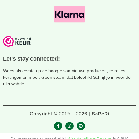
Let's stay connected!
Wees als eerste op de hoogte van nieuwe producten, retraites,
kortingen en meer. Geen spam, dat beloof ik! Schrijf je in voor de
nieuwsbrief!
Copyright © 2019 – 2026 |
SaPeDi
F
I
P
a
n
i
c
s
n