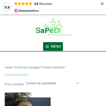
×
24
Reviews
9,8
MENU
MENU
Home
/ Producten getagged “houten kapstokje”
houten kapstokje
Enig resultaat
Prijsklasse:
Dit
€14.95
product
tot
heeft
€39.95