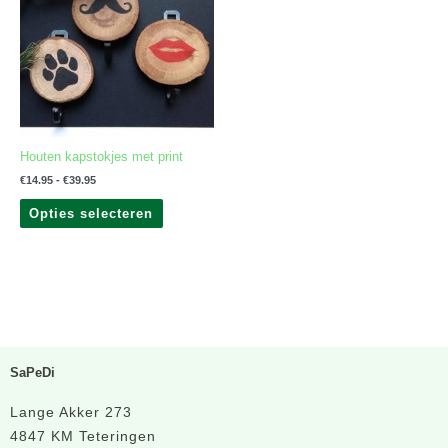
meerdere
variaties.
Deze
optie
kan
gekozen
worden
op
Houten kapstokjes met print
de
productpagina
€
14.95
-
€
39.95
Opties selecteren
SaPeDi
Lange Akker 273
4847 KM Teteringen