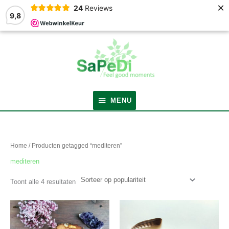
×
24
Reviews
9,8
MENU
MENU
Gesorteerd
op
populariteit
Home
/ Producten getagged “mediteren”
mediteren
Toont alle 4 resultaten
Dit
Dit
product
product
heeft
heeft