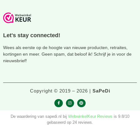
Let's stay connected!
Wees als eerste op de hoogte van nieuwe producten, retraites,
kortingen en meer. Geen spam, dat beloof ik! Schrijf je in voor de
nieuwsbrief!
Copyright © 2019 – 2026 |
SaPeDi
F
I
P
a
n
i
c
s
n
De waardering van sapedi.nl bij
WebwinkelKeur Reviews
is 9.8/10
e
t
t
b
a
e
gebaseerd op 24 reviews.
o
g
r
o
r
e
k
a
s
-
m
t