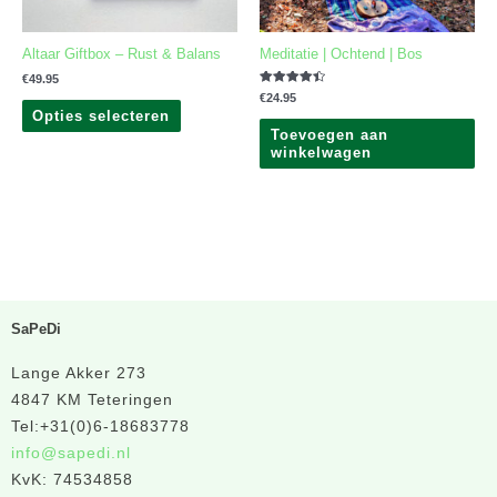
worden
op
Altaar Giftbox – Rust & Balans
Meditatie | Ochtend | Bos
de
productpagina
€
49.95
Gewaardeerd
€
24.95
4.50
Opties selecteren
uit 5
Toevoegen aan
winkelwagen
SaPeDi
Lange Akker 273
4847 KM Teteringen
Tel:+31(0)6-18683778
info@sapedi.nl
KvK: 74534858