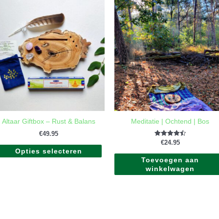
Dit
ct
product
heeft
ere
meerdere
es.
variaties.
Deze
optie
kan
en
gekozen
n
worden
op
de
Altaar Giftbox – Rust & Balans
Meditatie | Ochtend | Bos
ctpagina
productpagina
€
49.95
Gewaardeerd
€
24.95
4.50
Opties selecteren
uit 5
Toevoegen aan
winkelwagen