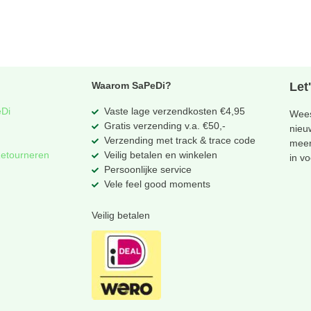
Waarom SaPeDi?
Let
eDi
Vaste lage verzendkosten €4,95
Wees
Gratis verzending v.a. €50,-
nieu
Verzending met track & trace code
meer
Retourneren
Veilig betalen en winkelen
in v
Persoonlijke service
Vele feel good moments
Veilig betalen