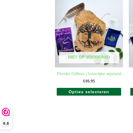
Dit
produ
heeft
meerd
variati
Deze
optie
kan
gekoz
NIET OP VOORRAAD
worde
op
de
Pendel Giftbox | Innerlijke wijsheid
produ
€
49.95
Opties selecteren
9,8