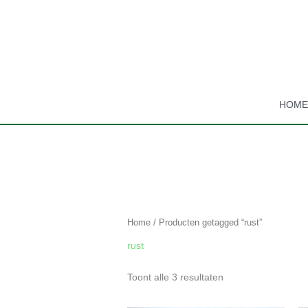
Ga
naar
de
inhoud
HOM
Gesorteerd
op
populariteit
Home
/ Producten getagged “rust”
rust
Toont alle 3 resultaten