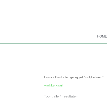
Ga
naar
de
inhoud
HOM
Gesorteerd
op
populariteit
Home
/ Producten getagged “vrolijke kaart”
vrolijke kaart
Toont alle 4 resultaten