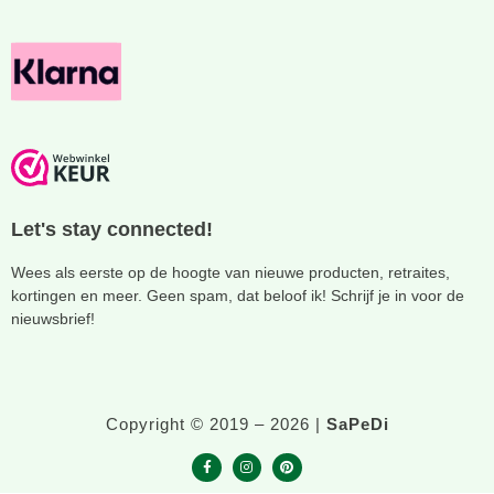
Let's stay connected!
Wees als eerste op de hoogte van nieuwe producten, retraites,
kortingen en meer. Geen spam, dat beloof ik! Schrijf je in voor de
nieuwsbrief!
Copyright © 2019 – 2026 |
SaPeDi
F
I
P
a
n
i