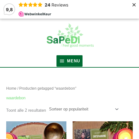
×
24
Reviews
9,8
MENU
MENU
Gesorteerd
op
populariteit
Home
/ Producten getagged “waardebon”
waardebon
Toont alle 2 resultaten
Prijsklasse:
Dit
€29.00
product
tot
heeft
€69.00