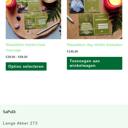
meerdere
variaties.
Deze
optie
kan
gekozen
worden
op
Waardebon klankschaal
Waardebon dag retraite bosbaden
de
massage
productpagina
€
145.00
€
29.00
-
€
69.00
Toevoegen aan
winkelwagen
Opties selecteren
SaPeDi
Lange Akker 273