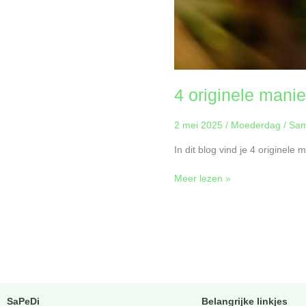
4 originele mani
2 mei 2025
/
Moederdag
/
Sam
In dit blog vind je 4 originel
Meer lezen »
SaPeDi
Belangrijke linkjes