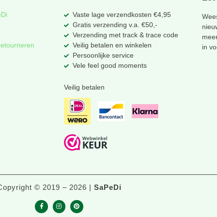
eDi
Vaste lage verzendkosten €4,95
Wees
Gratis verzending v.a. €50,-
nieu
Verzending met track & trace code
meer
Retourneren
Veilig betalen en winkelen
in v
Persoonlijke service
Vele feel good moments
Veilig betalen
Copyright © 2019 – 2026 |
SaPeDi
F
I
P