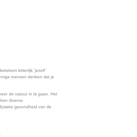
etekent letterlijk
‘jezelf
mige mensen denken dat je
meer de natuur in te gaan. Het
bben diverse
 fysieke gezondheid van de
.