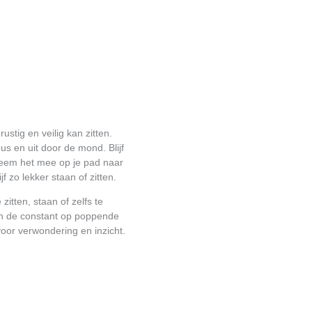
ustig en veilig kan zitten.
us en uit door de mond. Blijf
 neem het mee op je pad naar
f zo lekker staan of zitten.
itten, staan of zelfs te
e en de constant op poppende
voor verwondering en inzicht.