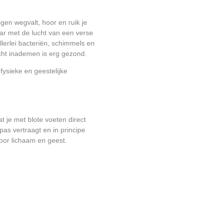
igen wegvalt, hoor en ruik je
aar met de lucht van een verse
lerlei bacteriën, schimmels en
cht inademen is erg gezond.
fysieke en geestelijke
t je met blote voeten direct
s vertraagt en in principe
voor lichaam en geest.