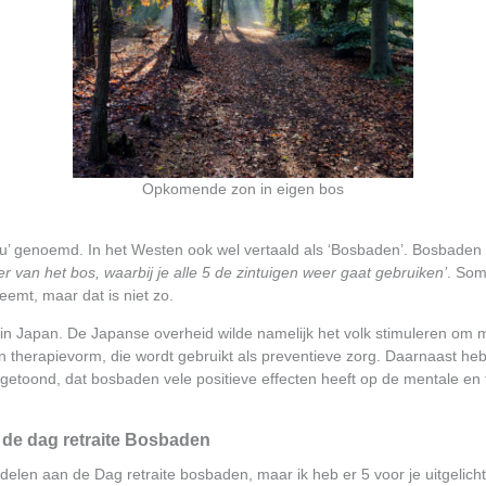
Opkomende zon in eigen bos
ku’ genoemd. In het Westen ook wel vertaald als ‘Bosbaden’. Bosbaden b
 van het bos, waarbij je alle 5 de zintuigen weer gaat gebruiken’
. Som
eemt, maar dat is niet zo.
0 in Japan. De Japanse overheid wilde namelijk het volk stimuleren om 
een therapievorm, die wordt gebruikt als preventieve zorg. Daarnaast he
getoond, dat bosbaden vele positieve effecten heeft op de mentale en
 de dag retraite Bosbaden
rdelen aan de Dag retraite bosbaden, maar ik heb er 5 voor je uitgelicht