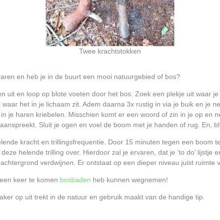
Twee krachtstokken
rvaren en heb je in de buurt een mooi natuurgebied of bos?
nen uit en loop op blote voeten door het bos. Zoek een plekje uit waar je r
aar het in je lichaam zit. Adem daarna 3x rustig in via je buik en je ne
 in je haren kriebelen. Misschien komt er een woord of zin in je op en
anspreekt. Sluit je ogen en voel de boom met je handen of rug. En, blij
ende kracht en trillingsfrequentie. Door 15 minuten tegen een boom te z
ze helende trilling over. Hierdoor zal je ervaren, dat je ‘to do’ lijstj
achtergrond verdwijnen. Er ontstaat op een dieper niveau juist ruimte 
om een keer te komen
bosbaden
heb kunnen wegnemen!
vaker op uit trekt in de natuur en gebruik maakt van de handige tip.