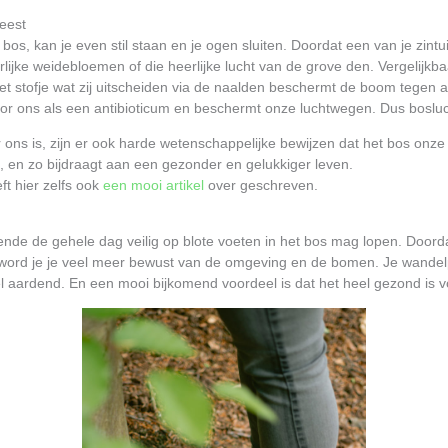
eest
 bos, kan je even stil staan en je ogen sluiten. Doordat een van je zintu
erlijke weidebloemen of die heerlijke lucht van de grove den. Vergelijkb
t stofje wat zij uitscheiden via de naalden beschermt de boom tegen al
oor ons als een antibioticum en beschermt onze luchtwegen. Dus boslu
ons is, zijn er ook harde wetenschappelijke bewijzen dat het bos onze 
t, en zo bijdraagt aan een gezonder en gelukkiger leven.
t hier zelfs ook
een mooi artikel
over geschreven.
durende de gehele dag veilig op blote voeten in het bos mag lopen. Doorda
word je je veel meer bewust van de omgeving en de bomen. Je wandelpa
el aardend. En een mooi bijkomend voordeel is dat het heel gezond is 