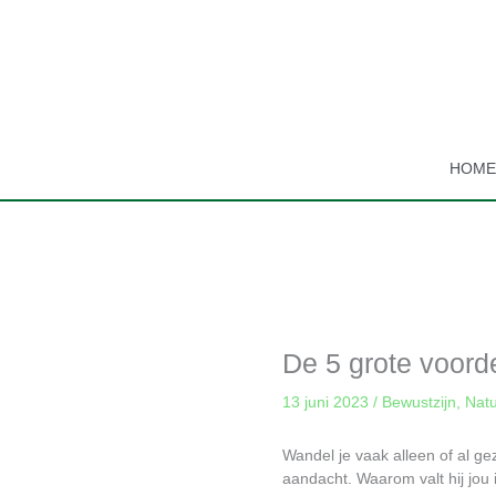
Ga
naar
de
inhoud
HOM
De 5 grote voord
13 juni 2023
/
Bewustzijn
,
Nat
Wandel je vaak alleen of al ge
aandacht. Waarom valt hij jou 