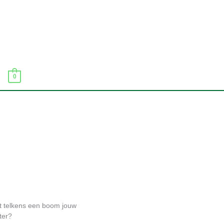
0
ekt telkens een boom jouw
ter?