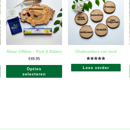
heeft
heeft
meerdere
meerdere
variaties.
variaties.
Deze
Deze
optie
optie
kan
kan
gekozen
gekozen
worden
worden
Altaar Giftbox – Rust & Balans
Onderzetters van hout
op
op
de
de
€
49.95
Gewaardeerd
productpagina
productpagina
Lees verder
5.00
Opties
uit 5
selecteren