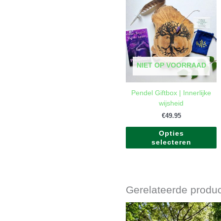
p
h
m
v
D
o
NIET OP VOORRAAD
k
g
w
Pendel Giftbox | Innerlijke
o
wijsheid
d
€
49.95
p
Opties
selecteren
Gerelateerde produ