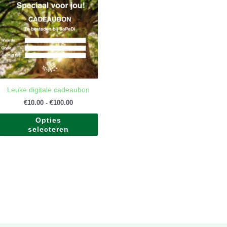
tot
heeft
€100.00
meerdere
variaties.
Deze
optie
kan
gekozen
worden
Leuke digitale cadeaubon
op
de
€
10.00
-
€
100.00
productpagina
Opties
selecteren