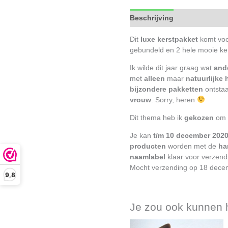
Beschrijving
Beoordelinge
Dit
luxe kerstpakket
komt voo
gebundeld en 2 hele mooie ke
Ik wilde dit jaar graag wat
and
met
alleen
maar
natuurlijke
bijzondere pakketten
ontsta
vrouw
. Sorry, heren
Dit thema heb ik
gekozen
om 
Je kan
t/m 10 december 202
producten
worden met de
ha
naamlabel
klaar voor verzend
Mocht verzending op 18 decembe
9,8
Je zou ook kunnen
D