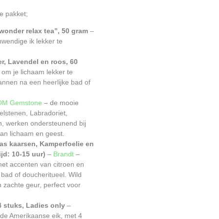
xe pakket;
 wonder relax tea”, 50 gram
–
nwendige ik lekker te
er, Lavendel en roos, 60
 om je lichaam lekker te
nnen na een heerlijke bad of
M Gemstone
– de mooie
elstenen, Labradoriet,
n, werken ondersteunend bij
van lichaam en geest.
s kaarsen, Kamperfoelie en
jd: 10-15 uur)
–
Brandt
–
et accenten van citroen en
e bad of doucheritueel. Wild
zachte geur, perfect voor
 stuks, Ladies only
–
de Amerikaanse eik, met 4