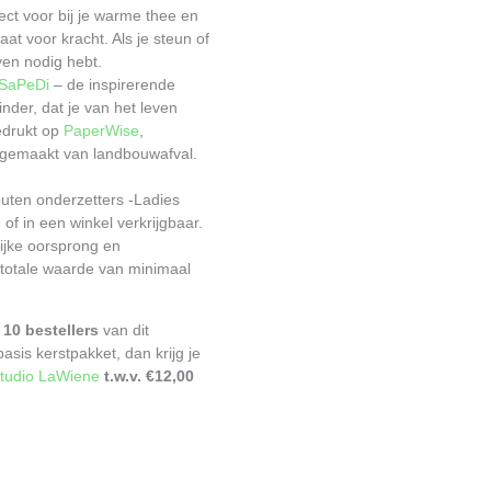
fect voor bij je warme thee en
aat voor kracht. Als je steun of
even nodig hebt.
SaPeDi
– de inspirerende
inder, dat je van het leven
edrukt op
PaperWise
,
r gemaakt van landbouwafval.
outen onderzetters -Ladies
e of in een winkel verkrijgbaar.
lijke oorsprong en
otale waarde van minimaal
 10 bestellers
van dit
asis kerstpakket, dan krijg je
tudio LaWiene
t.w.v. €12,00