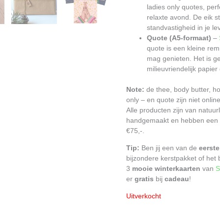
ladies only quotes, per
relaxte avond. De eik st
standvastigheid in je l
Quote (A5-formaat)
–
quote is een kleine rem
mag genieten. Het is g
milieuvriendelijk papie
Note:
de thee, body butter, h
only – en quote zijn niet onlin
Alle producten zijn van natuur
handgemaakt en hebben een t
€75,-.
Tip:
Ben jij een van de
eerste
bijzondere kerstpakket of het b
3
mooie winterkaarten
van
S
er
gratis
bij
cadeau
!
Uitverkocht