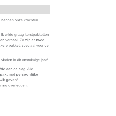
 hebben onze krachten
 Ik wilde graag kerstpakketten
en verhaal. Zo zijn er
twee
uxere pakket, speciaal voor de
 vinden in dit onstuimige jaar!
efde
aan de slag. Alle
epakt
met
persoonlijke
wilt
geven
!
ling overleggen.