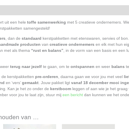
n (0)
rt uit een hele
toffe samenwerking
met 5 creatieve ondernemers. We
rstpakketten samengesteld!
ers
, dan de
standaard
kerstpakketten met etenswaren, servies of bon.
 handmade producten
van
creatieve ondernemers
en elk met hun eig
an met als thema
“rust en balans”
, in de vorm van een basis en een l
weer
terug naar jezelf
te gaan, om te
ontspannen
en weer
balans
te
0
de kerstpakketten
pre-orderen
, daarna gaan we voor jou met veel
li
nd
en ‘vers’
gemaakt
. Jouw pakket ligt
vanaf 18 december
mooi ing
ing. Kan je het zo onder de
kerstboom
leggen of aan wie je het graag 
r voor jou te laat zijn, stuur mij
een bericht
dan kunnen we het onder
 houden van …
it
Dit
Dit