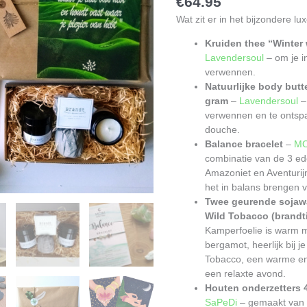
€
64.95
Wat zit er in het bijzondere lu
Kruiden thee “Winter
Lavendersoul
– om je i
verwennen.
Natuurlijke body butt
gram
–
Lavendersoul
–
verwennen en te ontspa
douche.
Balance bracelet
–
MO
combinatie van de 3 ed
Amazoniet en Aventurij
het in balans brengen 
Twee geurende sojawa
Wild Tobacco (brandti
Kamperfoelie is warm m
bergamot, heerlijk bij j
Tobacco, een warme en 
een relaxte avond.
Houten onderzetters 4
SaPeDi
– gemaakt van 