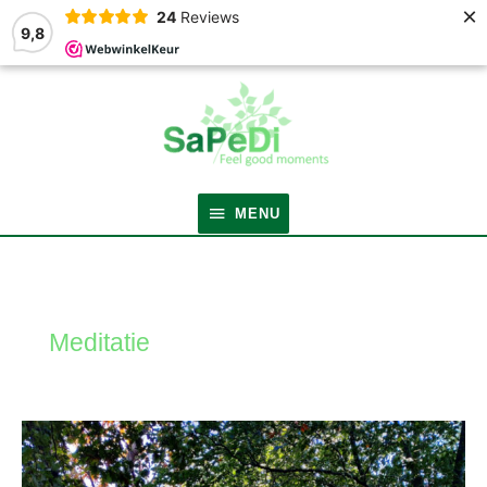
×
24
Reviews
9,8
MENU
MENU
Meditatie
De
5
grote