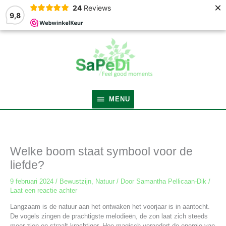
×
24
Reviews
9,8
MENU
MENU
Welke boom staat symbool voor de
liefde?
9 februari 2024
/
Bewustzijn
,
Natuur
/ Door
Samantha Pellicaan-Dik
/
Laat een reactie achter
Langzaam is de natuur aan het ontwaken het voorjaar is in aantocht.
De vogels zingen de prachtigste melodieën, de zon laat zich steeds
meer zien en straalt krachtiger. Hoe magisch verandert de energie van