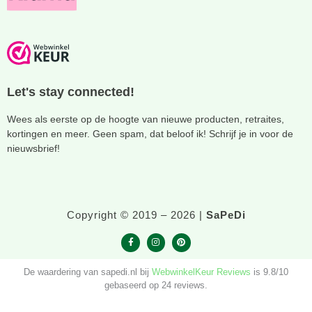
Let's stay connected!
Wees als eerste op de hoogte van nieuwe producten, retraites,
kortingen en meer. Geen spam, dat beloof ik! Schrijf je in voor de
nieuwsbrief!
Copyright © 2019 – 2026 |
SaPeDi
F
I
P
a
n
i
c
s
n
De waardering van sapedi.nl bij
WebwinkelKeur Reviews
is 9.8/10
e
t
t
b
a
e
gebaseerd op 24 reviews.
o
g
r
o
r
e
k
a
s