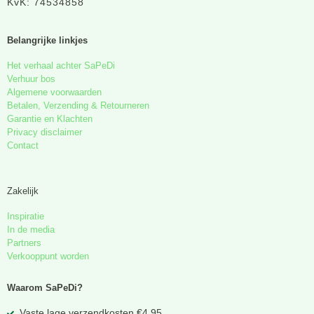
KvK: 74534858
Belangrijke linkjes
Het verhaal achter SaPeDi
Verhuur bos
Algemene voorwaarden
Betalen, Verzending & Retourneren
Garantie en Klachten
Privacy disclaimer
Contact
Zakelijk
Inspiratie
In de media
Partners
Verkooppunt worden
Waarom SaPeDi?
Vaste lage verzendkosten €4,95