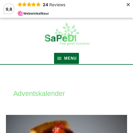
×
24
Reviews
9,8
MENU
MENU
Adventskalender
Laatste
week
voor