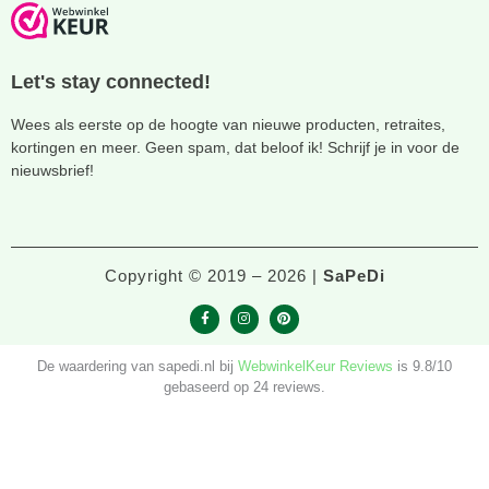
Let's stay connected!
Wees als eerste op de hoogte van nieuwe producten, retraites,
kortingen en meer. Geen spam, dat beloof ik! Schrijf je in voor de
nieuwsbrief!
Copyright © 2019 – 2026 |
SaPeDi
F
I
P
a
n
i
c
s
n
De waardering van sapedi.nl bij
WebwinkelKeur Reviews
is 9.8/10
e
t
t
b
a
e
gebaseerd op 24 reviews.
o
g
r
o
r
e
k
a
s
-
m
t
f