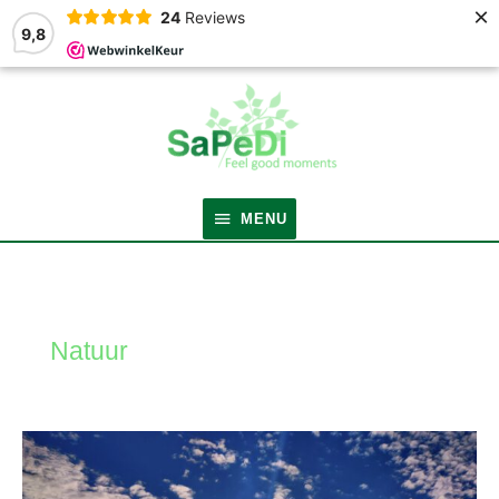
×
24
Reviews
9,8
MENU
MENU
Natuur
Het
is
zomer!