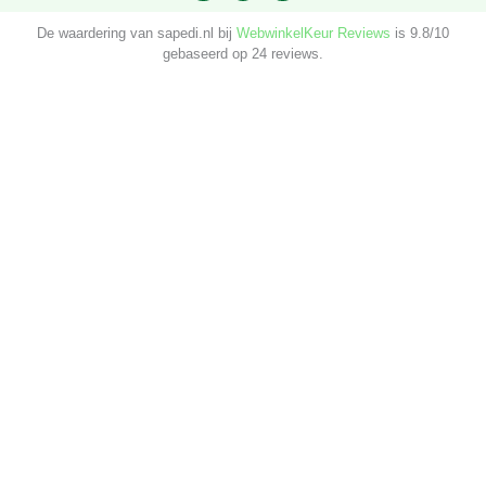
a
n
i
c
s
n
De waardering van sapedi.nl bij
WebwinkelKeur Reviews
is 9.8/10
e
t
t
b
a
e
gebaseerd op 24 reviews.
o
g
r
o
r
e
k
a
s
-
m
t
f