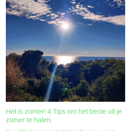
4
Tips
om
het
beste
uit
je
zomer
te
halen.
Het is zomer! 4 Tips om het beste uit je
zomer te halen.