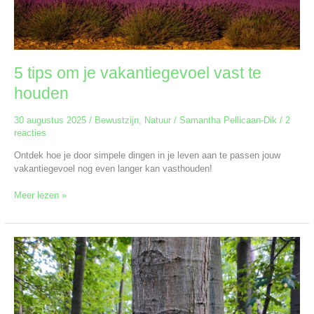
5 tips om je vakantiegevoel vast te
houden
30 augustus 2025
/
Bewustzijn
,
Natuur
/
Samantha Pellicaan-Dik
/
2
reacties
Ontdek hoe je door simpele dingen in je leven aan te passen jouw
vakantiegevoel nog even langer kan vasthouden!
Meer lezen »
Hoe
maak
je
een
eigen
krachtstok?