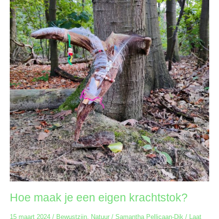
Hoe maak je een eigen krachtstok?
15 maart 2024
/
Bewustzijn
,
Natuur
/
Samantha Pellicaan-Dik
/
Laat