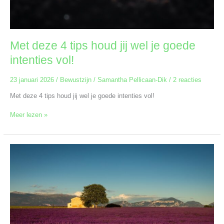
Met deze 4 tips houd jij wel je goede
intenties vol!
23 januari 2026
/
Bewustzijn
/
Samantha Pellicaan-Dik
/
2 reacties
Met deze 4 tips houd jij wel je goede intenties vol!
Meer lezen »
5
tips
om
je
vakantiegevoel
vast
te
houden