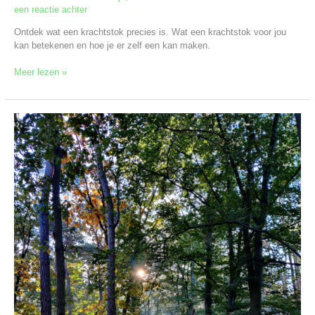
een reactie achter
Ontdek wat een krachtstok precies is. Wat een krachtstok voor jou
kan betekenen en hoe je er zelf een kan maken.
Meer lezen »
Welke
boom
staat
symbool
voor
de
liefde?