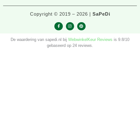
Copyright © 2019 – 2026 |
SaPeDi
F
I
P
a
n
i
c
s
n
De waardering van sapedi.nl bij
WebwinkelKeur Reviews
is 9.8/10
e
t
t
b
a
e
gebaseerd op 24 reviews.
o
g
r
o
r
e
k
a
s
-
m
t
f