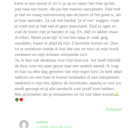
komt er een woord of zin in je op en neem het mee op het
pad naar een boom, die jou het meeste aanspreekt. Voel met
je hart en vraag toestemming aan de boom of het goed is, als
je haar aanraakt. Ze zal niet hardop “ja of nee” zeggen, maar
je voelt met je hart wel of geen weerstand. Sluit je ogen en
voel de boom met je handen of rug. En, blijf zo lekker staan
of zitten. Neem jouw tijd. In het bos waar ik vaak ging
wandelen, kwam ik altijd bij mijn 2 favoriete bomen uit. Door
ze te omhelzen voelde ik hoe alle ruis en mist uit mijn hoofd
verdween en mijn lichaam ontspande zich.
Ja, ik ben ook dankbaar voor mijn burn-out, het heeft letterlijk
de deur voor mij open gezet naar een andere wereld. Ik mag
en kan nu elke dag genieten van mijn eigen bos! Je bent altijd
welkom om een keer te komen bosbaden of een ontspannen
weekend in mijn bos tijdens de bosretraite, waarbij er voor jou
wordt gezorgd en jij alle aandacht voor jezelf kunt hebben.
Met activiteiten die je ontspannen en tot rust laten komen
Antwoord
LATOYA
17 APRIL 2021 OM 23:25