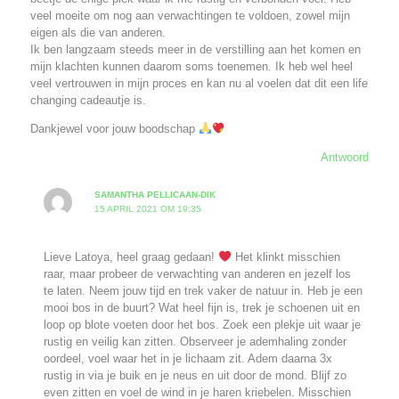
veel moeite om nog aan verwachtingen te voldoen, zowel mijn
eigen als die van anderen.
Ik ben langzaam steeds meer in de verstilling aan het komen en
mijn klachten kunnen daarom soms toenemen. Ik heb wel heel
veel vertrouwen in mijn proces en kan nu al voelen dat dit een life
changing cadeautje is.
Dankjewel voor jouw boodschap
Antwoord
SAMANTHA PELLICAAN-DIK
15 APRIL 2021 OM 19:35
Lieve Latoya, heel graag gedaan!
Het klinkt misschien
raar, maar probeer de verwachting van anderen en jezelf los
te laten. Neem jouw tijd en trek vaker de natuur in. Heb je een
mooi bos in de buurt? Wat heel fijn is, trek je schoenen uit en
loop op blote voeten door het bos. Zoek een plekje uit waar je
rustig en veilig kan zitten. Observeer je ademhaling zonder
oordeel, voel waar het in je lichaam zit. Adem daarna 3x
rustig in via je buik en je neus en uit door de mond. Blijf zo
even zitten en voel de wind in je haren kriebelen. Misschien