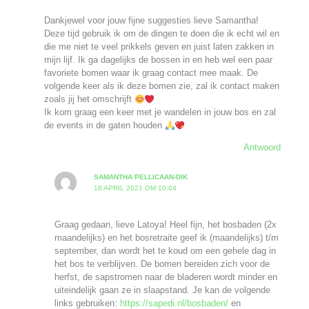
Dankjewel voor jouw fijne suggesties lieve Samantha!
Deze tijd gebruik ik om de dingen te doen die ik echt wil en
die me niet te veel prikkels geven en juist laten zakken in
mijn lijf. Ik ga dagelijks de bossen in en heb wel een paar
favoriete bomen waar ik graag contact mee maak. De
volgende keer als ik deze bomen zie, zal ik contact maken
zoals jij het omschrijft
Ik kom graag een keer met je wandelen in jouw bos en zal
de events in de gaten houden
Antwoord
SAMANTHA PELLICAAN-DIK
18 APRIL 2021 OM 10:04
Graag gedaan, lieve Latoya! Heel fijn, het bosbaden (2x
maandelijks) en het bosretraite geef ik (maandelijks) t/m
september, dan wordt het te koud om een gehele dag in
het bos te verblijven. De bomen bereiden zich voor de
herfst, de sapstromen naar de bladeren wordt minder en
uiteindelijk gaan ze in slaapstand. Je kan de volgende
links gebruiken:
https://sapedi.nl/bosbaden/
en