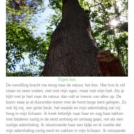
Eigen bos
De verstilling bracht me terug naar de natuur, het bos. Hier kon ik stil
staan en weer voelen, niet met mijn ogen, maar met mijn hart. Als je
kijkt met je hart naar de natuur, dan valt er ineens van alles op. De
boom waar je al duizenden keren met de hond langs bent gelopen. Zo
ook bij mij, een grote beuk, het waaide en mijn ademhaling zat vrij
hoog in mijn lichaam. Ik keek letterlijk naar haar en zag haar takken
met bladeren rustig in de wind omhoog en omlaag gaan, net als een
rustige ademhaling. Ik observeerde haar een tijdje en ik voelde dat
mijn ademhaling rustig werd en zakken in mijn lichaam. Ik ontspande