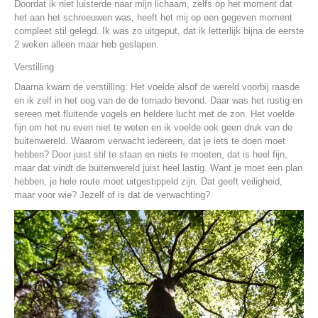
Doordat ik niet luisterde naar mijn lichaam, zelfs op het moment dat
het aan het schreeuwen was, heeft het mij op een gegeven moment
compleet stil gelegd. Ik was zo uitgeput, dat ik letterlijk bijna de eerste
2 weken alleen maar heb geslapen.
Verstilling
Daarna kwam de verstilling. Het voelde alsof de wereld voorbij raasde
en ik zelf in het oog van de de tornado bevond. Daar was het rustig en
sereen met fluitende vogels en heldere lucht met de zon. Het voelde
fijn om het nu even niet te weten en ik voelde ook geen druk van de
buitenwereld. Waarom verwacht iedereen, dat je iets te doen moet
hebben? Door juist stil te staan en niets te moeten, dat is heel fijn,
maar dat vindt de buitenwereld juist heel lastig. Want je moet een plan
hebben, je hele route moet uitgestippeld zijn. Dat geeft veiligheid,
maar voor wie? Jezelf of is dat de verwachting?