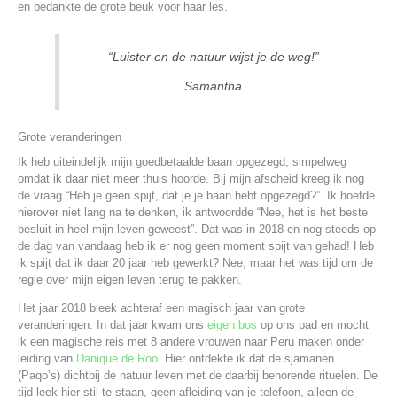
en bedankte de grote beuk voor haar les.
“Luister en de natuur wijst je de weg!”
Samantha
Grote veranderingen
Ik heb uiteindelijk mijn goedbetaalde baan opgezegd, simpelweg
omdat ik daar niet meer thuis hoorde. Bij mijn afscheid kreeg ik nog
de vraag “Heb je geen spijt, dat je je baan hebt opgezegd?”. Ik hoefde
hierover niet lang na te denken, ik antwoordde “Nee, het is het beste
besluit in heel mijn leven geweest”. Dat was in 2018 en nog steeds op
de dag van vandaag heb ik er nog geen moment spijt van gehad! Heb
ik spijt dat ik daar 20 jaar heb gewerkt? Nee, maar het was tijd om de
regie over mijn eigen leven terug te pakken.
Het jaar 2018 bleek achteraf een magisch jaar van grote
veranderingen. In dat jaar kwam ons
eigen bos
op ons pad en mocht
ik een magische reis met 8 andere vrouwen naar Peru maken onder
leiding van
Danique de Roo
. Hier ontdekte ik dat de sjamanen
(Paqo’s) dichtbij de natuur leven met de daarbij behorende rituelen. De
tijd leek hier stil te staan, geen afleiding van je telefoon, alleen de