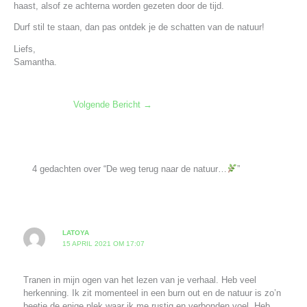
haast, alsof ze achterna worden gezeten door de tijd.
Durf stil te staan, dan pas ontdek je de schatten van de natuur!
Liefs,
Samantha.
Volgende Bericht
→
4 gedachten over “De weg terug naar de natuur…
”
LATOYA
15 APRIL 2021 OM 17:07
Tranen in mijn ogen van het lezen van je verhaal. Heb veel
herkenning. Ik zit momenteel in een burn out en de natuur is zo’n
beetje de enige plek waar ik me rustig en verbonden voel. Heb